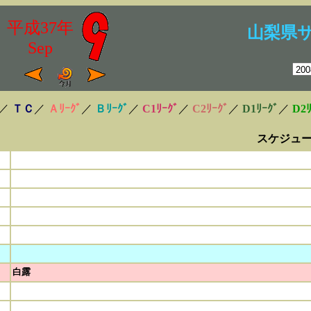
平成37年
山梨県
Sep
／
ＴＣ
／
Ａﾘｰｸﾞ
／
Ｂﾘｰｸﾞ
／
C1ﾘｰｸﾞ
／
C2ﾘｰｸﾞ
／
D1ﾘｰｸﾞ
／
D2ﾘ
スケジュ
白露