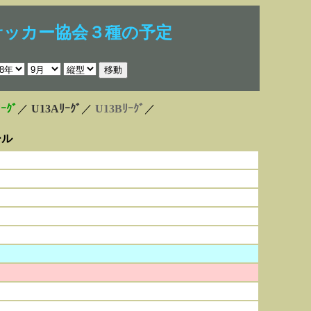
サッカー協会３種の予定
ｰｸﾞ
／
U13Aﾘｰｸﾞ
／
U13Bﾘｰｸﾞ
／
ール