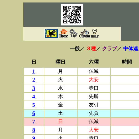
一般
／
３種
／
クラブ
／
中体連
日
曜日
六曜
時間
1
月
仏滅
2
火
大安
3
水
赤口
4
木
先勝
5
金
友引
6
土
先負
7
日
仏滅
8
月
大安
9
火
赤口