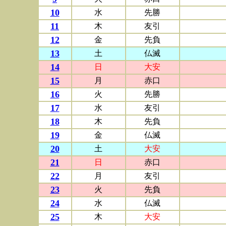
10
水
先勝
11
木
友引
12
金
先負
13
土
仏滅
14
日
大安
15
月
赤口
16
火
先勝
17
水
友引
18
木
先負
19
金
仏滅
20
土
大安
21
日
赤口
22
月
友引
23
火
先負
24
水
仏滅
25
木
大安