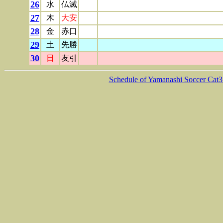
26
水
仏滅
27
木
大安
28
金
赤口
29
土
先勝
30
日
友引
Schedule of Yamanashi Soccer Cat