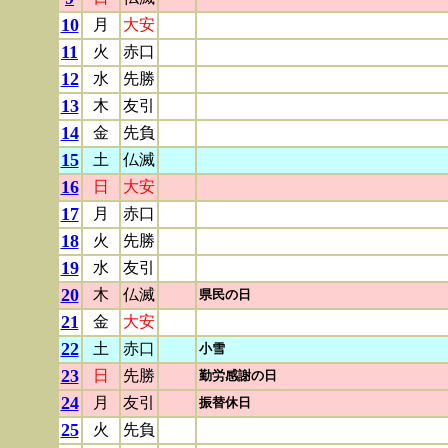
10
月
大安
11
火
赤口
12
水
先勝
13
木
友引
14
金
先負
15
土
仏滅
16
日
大安
17
月
赤口
18
火
先勝
19
水
友引
20
木
仏滅
県民の日
21
金
大安
22
土
赤口
小雪
23
日
先勝
勤労感謝の日
24
月
友引
振替休日
25
火
先負