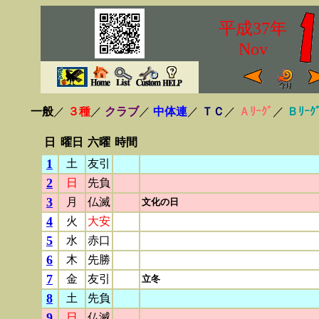
平成37年
Nov
一般
／
３種
／
クラブ
／
中体連
／
ＴＣ
／
Ａﾘｰｸﾞ
／
Ｂﾘｰｸ
日
曜日
六曜
時間
1
土
友引
2
日
先負
3
月
仏滅
文化の日
4
火
大安
5
水
赤口
6
木
先勝
7
金
友引
立冬
8
土
先負
9
日
仏滅