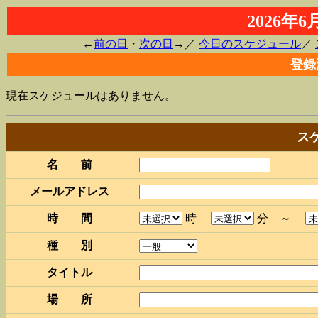
2026年
←
前の日
・
次の日
→／
今日のスケジュール
／
登録
現在スケジュールはありません。
ス
名 前
メールアドレス
時 間
時
分 ～
種 別
タイトル
場 所