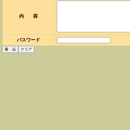
内 容
パスワード