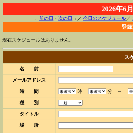
2026年
←
前の日
・
次の日
→／
今日のスケジュール
／
登録
現在スケジュールはありません。
ス
名 前
メールアドレス
時 間
時
分 ～
種 別
タイトル
場 所