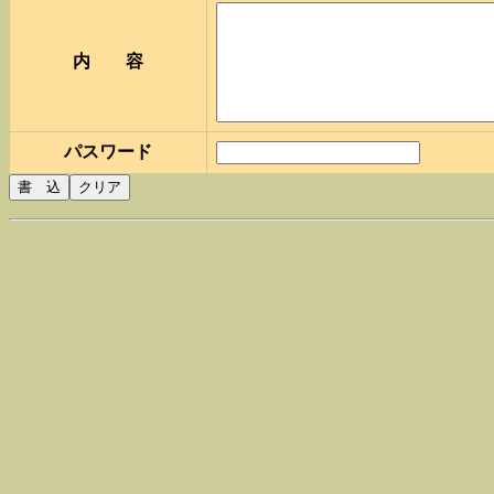
内 容
パスワード