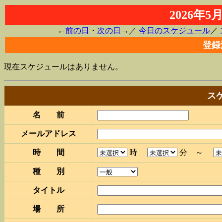
2026年
←
前の日
・
次の日
→／
今日のスケジュール
／
登録
現在スケジュールはありません。
ス
名 前
メールアドレス
時 間
時
分 ～
種 別
タイトル
場 所