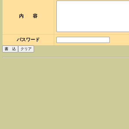
内 容
パスワード