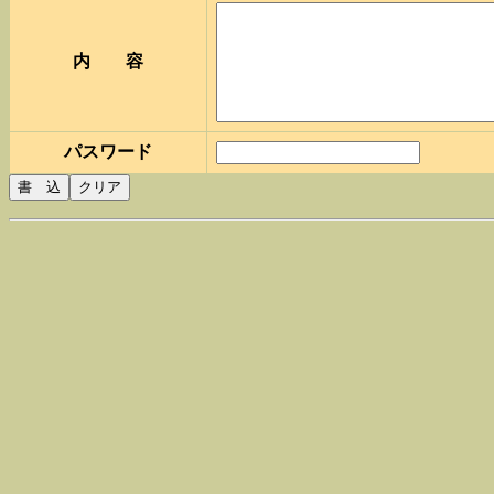
内 容
パスワード