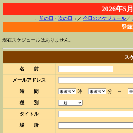
2026年
←
前の日
・
次の日
→／
今日のスケジュール
／
登録
現在スケジュールはありません。
ス
名 前
メールアドレス
時 間
時
分 ～
種 別
タイトル
場 所