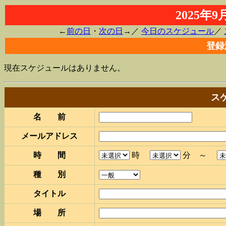
2025年
←
前の日
・
次の日
→／
今日のスケジュール
／
登録
現在スケジュールはありません。
ス
名 前
メールアドレス
時 間
時
分 ～
種 別
タイトル
場 所