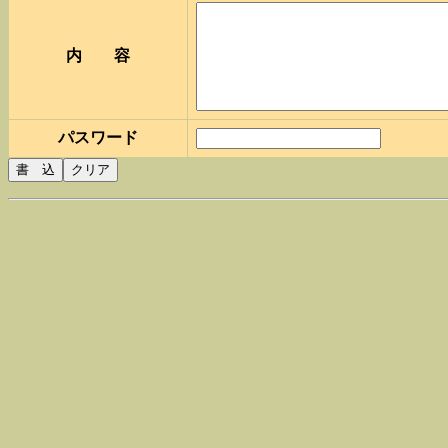
内 容
パスワード