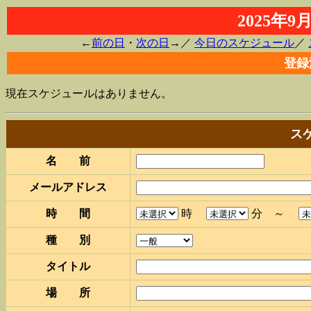
2025年
←
前の日
・
次の日
→／
今日のスケジュール
／
登録
現在スケジュールはありません。
ス
名 前
メールアドレス
時 間
時
分 ～
種 別
タイトル
場 所