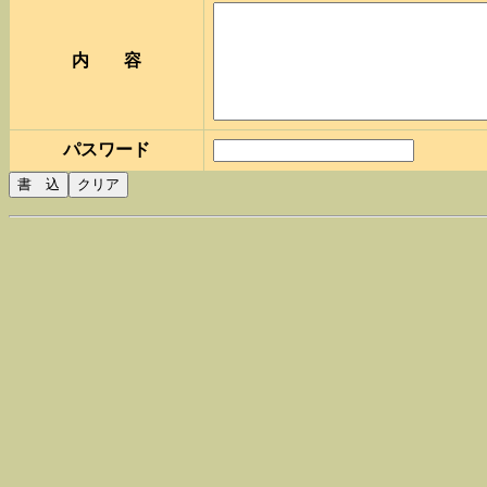
内 容
パスワード