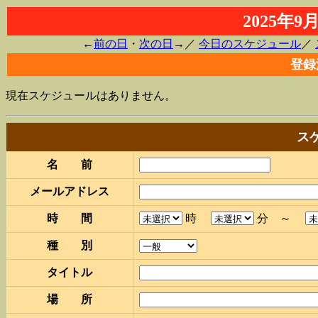
2025年
←
前の日
・
次の日
→／
今日のスケジュール
／
登録
現在スケジュールはありません。
ス
名 前
メールアドレス
時 間
時
分 ～
種 別
タイトル
場 所