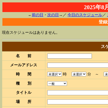
2025年
←
前の日
・
次の日
→／
今日のスケジュール
／
登録
現在スケジュールはありません。
ス
名 前
メールアドレス
時 間
時
分 ～
種 別
タイトル
場 所