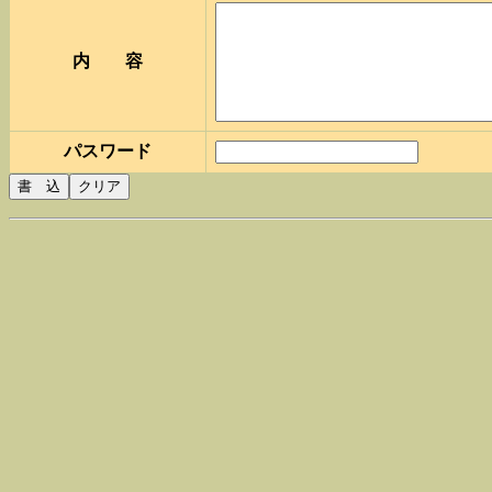
内 容
パスワード