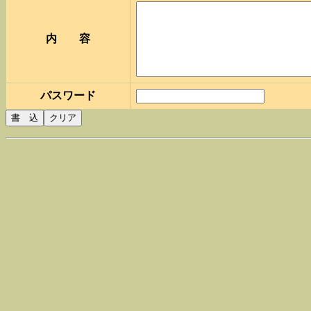
内 容
パスワード