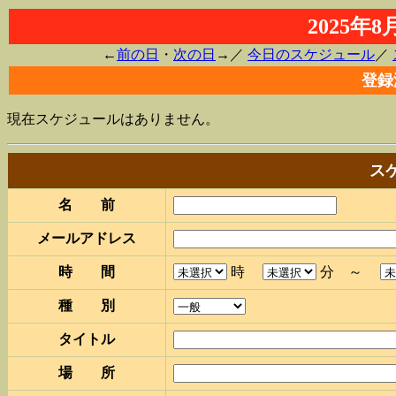
2025年
←
前の日
・
次の日
→／
今日のスケジュール
／
登録
現在スケジュールはありません。
ス
名 前
メールアドレス
時 間
時
分 ～
種 別
タイトル
場 所