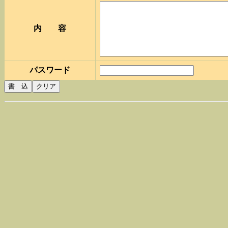
内 容
パスワード