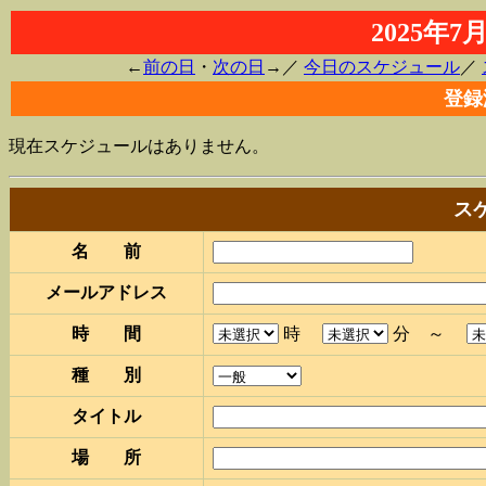
2025年
←
前の日
・
次の日
→／
今日のスケジュール
／
登録
現在スケジュールはありません。
ス
名 前
メールアドレス
時 間
時
分 ～
種 別
タイトル
場 所