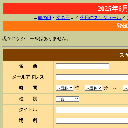
2025年
←
前の日
・
次の日
→／
今日のスケジュール
／
登録
現在スケジュールはありません。
ス
名 前
メールアドレス
時 間
時
分 ～
種 別
タイトル
場 所