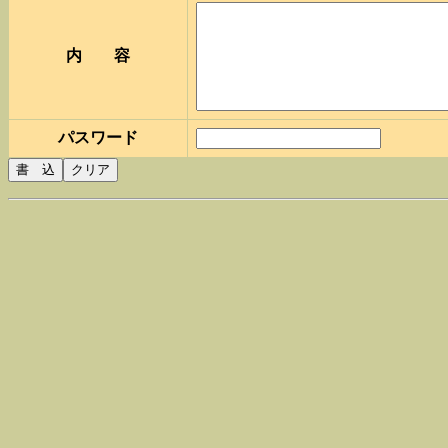
内 容
パスワード