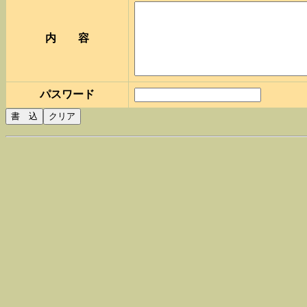
内 容
パスワード