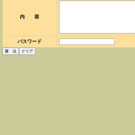
内 容
パスワード