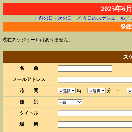
2025年
←
前の日
・
次の日
→／
今日のスケジュール
／
登録
現在スケジュールはありません。
ス
名 前
メールアドレス
時 間
時
分 ～
種 別
タイトル
場 所