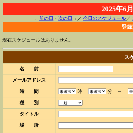
2025年
←
前の日
・
次の日
→／
今日のスケジュール
／
登録
現在スケジュールはありません。
ス
名 前
メールアドレス
時 間
時
分 ～
種 別
タイトル
場 所