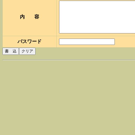
内 容
パスワード