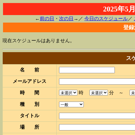
2025年
←
前の日
・
次の日
→／
今日のスケジュール
／
登録
現在スケジュールはありません。
ス
名 前
メールアドレス
時 間
時
分 ～
種 別
タイトル
場 所