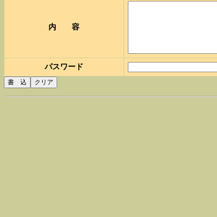
内 容
パスワード