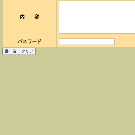
内 容
パスワード