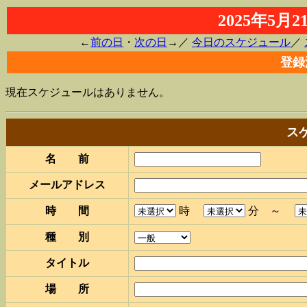
2025年5
←
前の日
・
次の日
→／
今日のスケジュール
／
登録
現在スケジュールはありません。
ス
名 前
メールアドレス
時 間
時
分 ～
種 別
タイトル
場 所