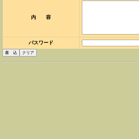
内 容
パスワード