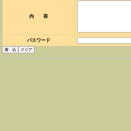
内 容
パスワード