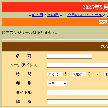
2025年
←
前の日
・
次の日
→／
今日のスケジュール
／
登録
現在スケジュールはありません。
ス
名 前
メールアドレス
時 間
時
分 ～
種 別
タイトル
場 所