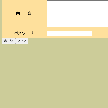
内 容
パスワード