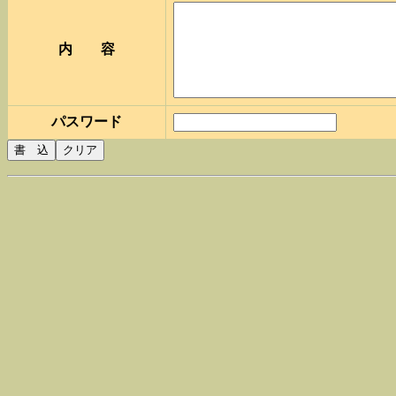
内 容
パスワード