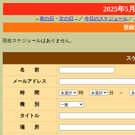
2025年
←
前の日
・
次の日
→／
今日のスケジュール
／
登録
現在スケジュールはありません。
ス
名 前
メールアドレス
時 間
時
分 ～
種 別
タイトル
場 所