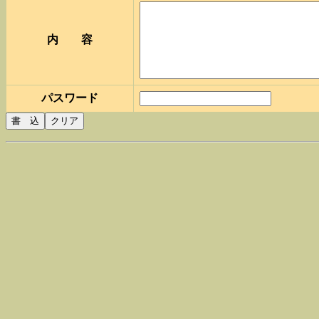
内 容
パスワード