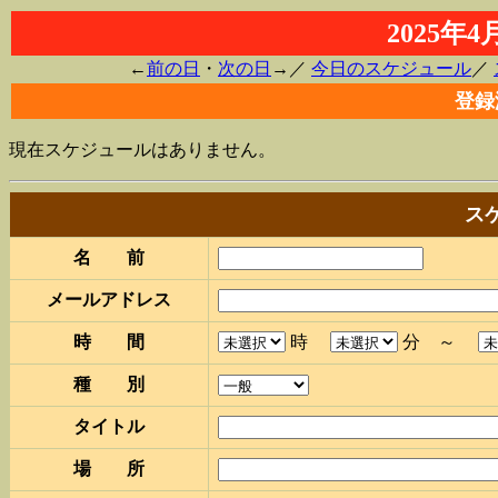
2025年
←
前の日
・
次の日
→／
今日のスケジュール
／
登録
現在スケジュールはありません。
ス
名 前
メールアドレス
時 間
時
分 ～
種 別
タイトル
場 所