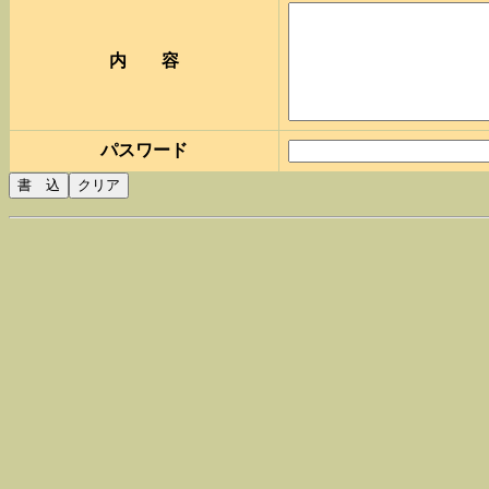
内 容
パスワード