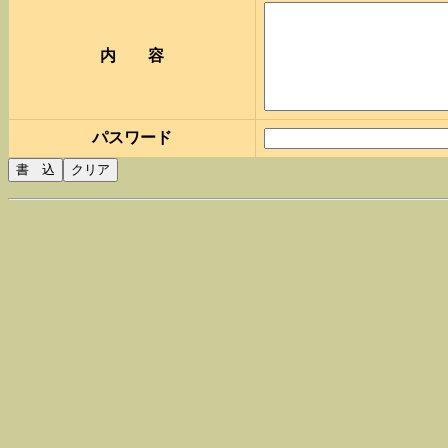
内 容
パスワード