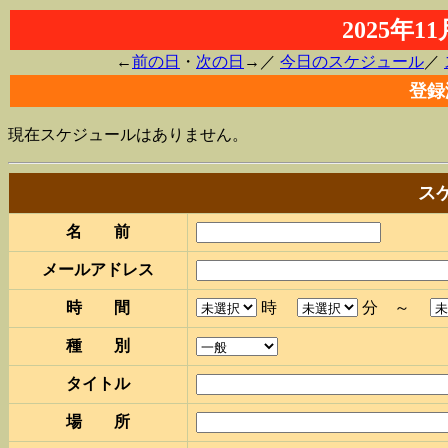
2025年
←
前の日
・
次の日
→／
今日のスケジュール
／
登録
現在スケジュールはありません。
ス
名 前
メールアドレス
時 間
時
分 ～
種 別
タイトル
場 所