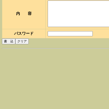
内 容
パスワード