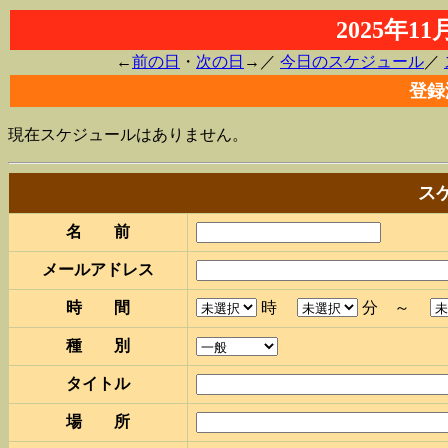
2025年1
←
前の日
・
次の日
→／
今日のスケジュール
／
登録
現在スケジュールはありません。
ス
名 前
メールアドレス
時 間
時
分 ～
種 別
タイトル
場 所