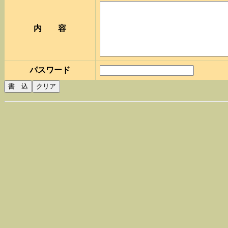
内 容
パスワード