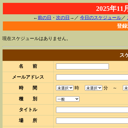
2025年1
←
前の日
・
次の日
→／
今日のスケジュール
／
登録
現在スケジュールはありません。
ス
名 前
メールアドレス
時 間
時
分 ～
種 別
タイトル
場 所