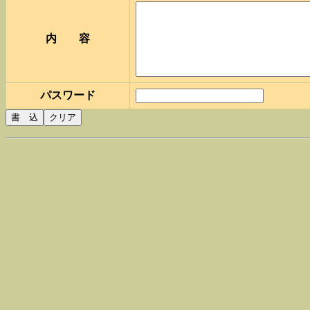
内 容
パスワード