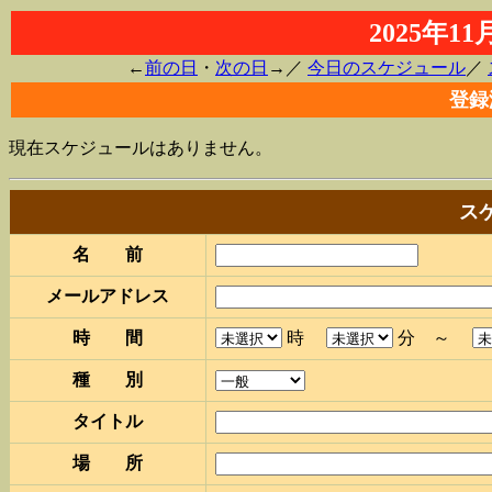
2025年1
←
前の日
・
次の日
→／
今日のスケジュール
／
登録
現在スケジュールはありません。
ス
名 前
メールアドレス
時 間
時
分 ～
種 別
タイトル
場 所