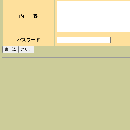
内 容
パスワード