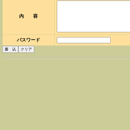
内 容
パスワード