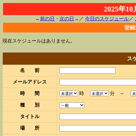
2025年
←
前の日
・
次の日
→／
今日のスケジュール
／
登録
現在スケジュールはありません。
ス
名 前
メールアドレス
時 間
時
分 ～
種 別
タイトル
場 所