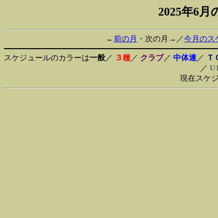
2025年
←
前の月
・次の月→／
今月のス
スケジュールのカラーは
一般
／
３種
／
クラブ
／
中体連
／
Ｔ
／
U
現在スケ