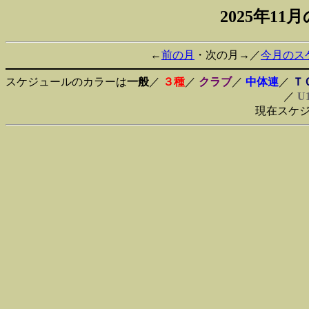
2025年1
←
前の月
・次の月→／
今月のス
スケジュールのカラーは
一般
／
３種
／
クラブ
／
中体連
／
Ｔ
／
U
現在スケ